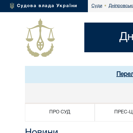
Дніпровськ
Судова влада України
Суди
•
Дн
Перел
ПРО СУД
ПРЕС-Ц
Новини