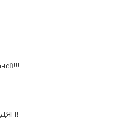
сії!!!
ДЯН!