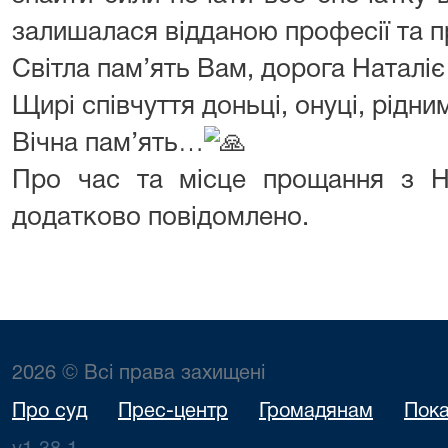
залишалася відданою професії та 
Світла пам’ять Вам, дорога Наталіє
Щирі співчуття доньці, онуці, рідни
Вічна пам’ять…
Про час та місце прощання з На
додатково повідомлено.
2026 © Всі права захищені
Про суд
Прес-центр
Громадянам
Пока