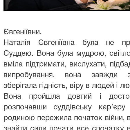
Євгеніївни.
Наталія Євгеніївна була не п
Суддею. Вона була мудрою, світл
вміла підтримати, вислухати, підба
випробування, вона завжди з
зберігала гідність, віру в людей і л
Вона пройшла довгий і досто
розпочавши суддівську кар’єру
родиною пережила початок війни, в
знайти сили почати все спочатку 