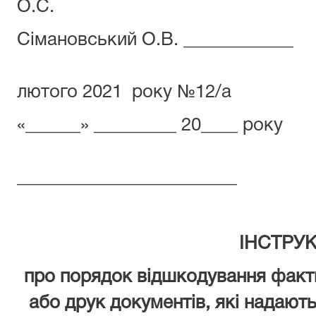
О.С.
Сімановський О.В
від 
лютого 2021 року №12/а
«______» _______
______________
ІНСТРУК
про порядок відшкодування факт
або друк документів, які надают