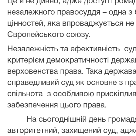
Це й не дивно, адже доступ грома
незалежного правосуддя – одна з
цінностей, яка впроваджується не
Європейського союзу.
Незалежність та ефективність су
критерієм демократичності держа
верховенства права. Така держава
справедливий суд як основне з п
спільнота з особливою прискіпли
забезпечення цього права.
На сьогоднішній день громадян
авторитетний, захищений суд, адже