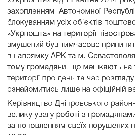
«Укрпошта» від 11 квітня 2014 рок
захопленням Автономної Республік
блокуванням усіх об’єктів поштов
«Укрпошта» на території півостро
змушений був тимчасово припинит
в напрямку АРК та м. Севастополя 
тому громадяни, що мешкають на 
території про день та час розгляд
ознайомитись лише на офіційній ве
Керівництво Дніпровського районн
велику увагу роботі з громадянами
за поновленням своїх порушених п