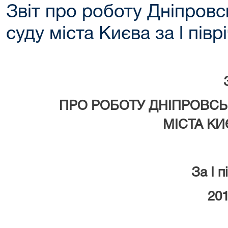
Звіт про роботу Дніпров
суду міста Києва за l півр
ЗВ
ПРО РОБОТУ ДНІПРОВСЬК
МІСТА КИ
За І пів
2017 р