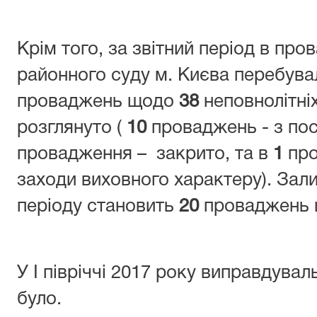
Крім того, за звітний період в пр
районного суду м. Києва перебув
проваджень щодо
38
неповнолітніх
розглянуто (
10
проваджень - з по
провадження – закрито, та в
1
про
заходи виховного характеру). Зали
періоду становить
20
проваджень
У I півріччі 2017 року виправдувал
було.