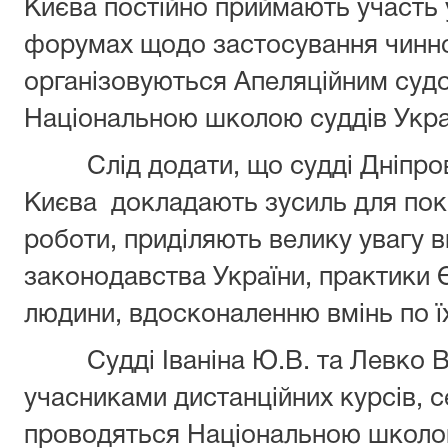
Києва постійно приймають участь у
форумах щодо застосування чинно
організовуються Апеляційним судо
Національною школою суддів Укра
Слід додати, що судді Дніпровс
Києва докладають зусиль для пок
роботи, приділяють велику увагу 
законодавства України, практики 
людини, вдосконаленню вмінь по ї
Судді Іваніна Ю.В. та Левко В.
учасниками дистанційних курсів, се
проводяться Національною школою