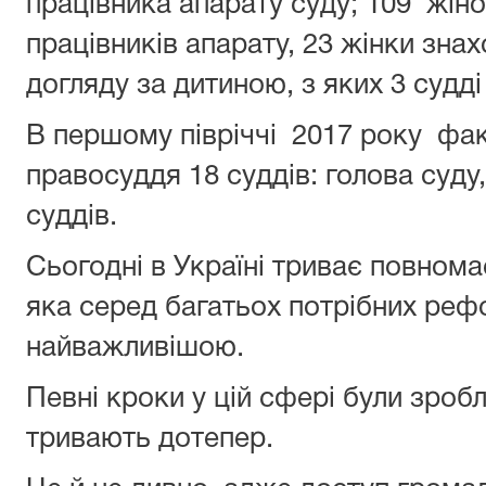
працівника апарату суду; 109 жінок
працівників апарату, 23 жінки знах
догляду за дитиною, з яких 3 судді
В першому півріччі 2017 року фа
правосуддя 18 суддів: голова суду,
суддів.
Сьогодні в Україні триває повно
яка серед багатьох потрібних реф
найважливішою.
Певні кроки у цій сфері були зроб
тривають дотепер.