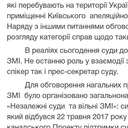
які перебувають на території Украї
приміщенні Київського апеляційног
Наряду з іншими питаннями обгов
розгляду категорії справ щодо таки
В реаліях сьогодення суди доси
ЗМІ. Не останню роль у взаємодії 
спікер так і прес-секретар суду.
Для обговорення нагальних про
ЗМІ було організовано загальнон
«Незалежні суди та вільні ЗМІ»: с
який відбувся 22 травня 2017 року
канадського Проекту підтримки су