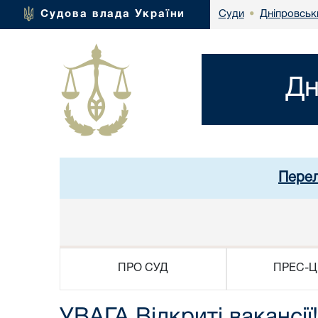
Дніпровськ
Судова влада України
Суди
•
Дн
Перел
ПРО СУД
ПРЕС-Ц
УВАГА Відкриті вакансії!