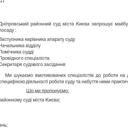
Дніпровський районний суд міста Києва запрошує майбу
посаду :
Заступника керівника апарату суду
Начальника відділу
Помічника судді
Провідного спеціаліста
Секретаря судового засідання
Ми шукаємо вмотивованих спеціалістів до роботи на де
специфікою діяльності роботи суду та набуття ними практич
Що ми пропонуємо:
айонному суді міста Києва;
ань;