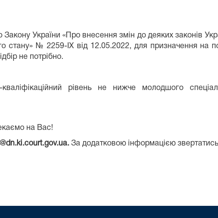
 Закону України «Про внесення змін до деяких законів Ук
го стану» № 2259-ІХ від 12.05.2022, для призначення на п
дбір не потрібно.
-кваліфікаційний рівень не нижче молодшого спеціал
екаємо на Вас!
@dn.ki.court.gov.ua.
За додатковою інформацією звертатись з