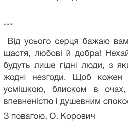
***
Від усього серця бажаю вам
щастя, любові й добра! Неха
будуть лише гідні люди, з я
жодні незгоди. Щоб кожен 
усмішкою, блиском в очах, 
впевненістю і душевним споко
З повагою, О. Корович