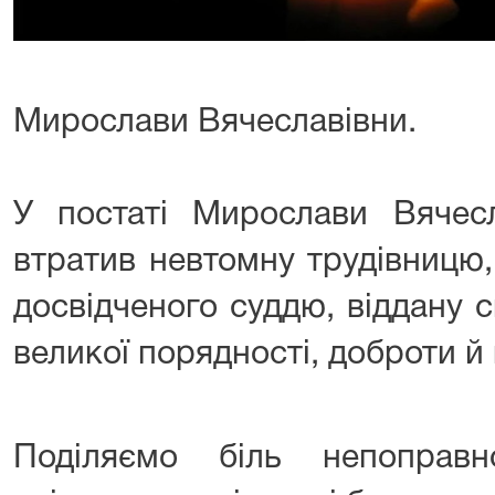
Мирослави Вячеславівни.
У постаті Мирослави Вячесл
втратив невтомну трудівницю
досвідченого суддю, віддану 
великої порядності, доброти й 
Поділяємо біль непоправ