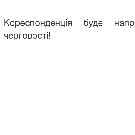
Кореспонденція буде нап
черговості!