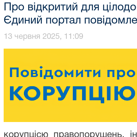
Про відкритий для цілод
Єдиний портал повідомле
13 червня 2025, 11:09
корупцісю правопорушень, і