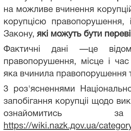
на можливе вчинення корупцій
корупцісю правопорушення, 
Закону,
які можуть бути переві
Фактичні дані —це відом
правопорушення, місце i час
яка вчинила правопорушення 
3 роз'ясненнями Національно
запобігання корупціі щодо ви
ознайомитись за
https://wiki.nazk.дov.ua/categor