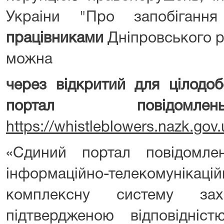
Украіни "Про запобігання
працівниками
Дніпровського р
можна
через
відкритий
для
цілодоб
портал повідомлен
https://whistleblowers.nazk.gov
«Сдиний портал повідомл
інформаційно-телекомунікац
комплексну систему зах
підтвердженою відповідніс