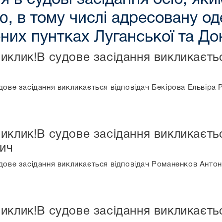
, в тому числі адресовану о
них пунтках Луганської та До
иклик!В судове засідання викликаєтьс
ове засідання викликається відповідач Бекірова Ельвіра Р
иклик!В судове засідання викликаєть
ич
дове засідання викликається відповідач Романенков Анто
иклик!В судове засідання викликаєть