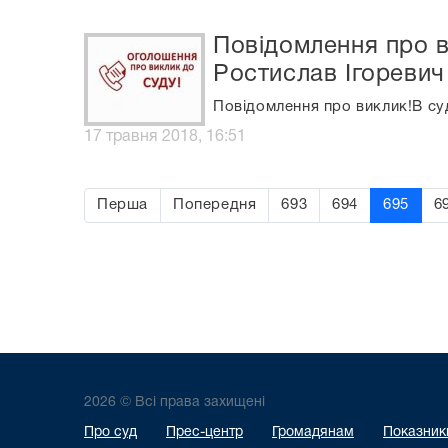
Повідомлення про в
Ростислав Ігоревич
Повідомлення про виклик!В су
17 травня 2018, 16:51
Перша
Попередня
693
694
695
6
2026 © Всі права захищені
Про суд
Прес-центр
Громадянам
Показники