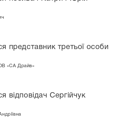
ич
ся представник третьої особи
ТОВ «СА Драйв»
я відповідач Сергійчук
Андріївна