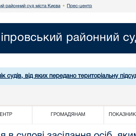
ий районний суд міста Києва
Прес-центр
•
іпровський районний су
ік судів, від яких передано територіальну підсуд
ЕНТР
ГРОМАДЯНАМ
ПОКАЗНИК
 в судові засідання осіб, як