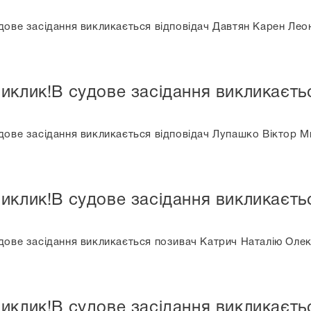
дове засідання викликається відповідач Давтян Карен Лео
иклик!В судове засідання викликаєть
дове засідання викликається відповідач Лупашко Віктор 
иклик!В судове засідання викликаєть
дове засідання викликається позивач Катрич Наталію Оле
иклик!В судове засідання викликаєть