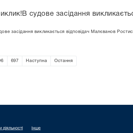
иклик!В судове засідання викликаєть
дове засідання викликається відповідач Малєванов Ростис
96
697
Наступна
Остання
 діяльності
Інше