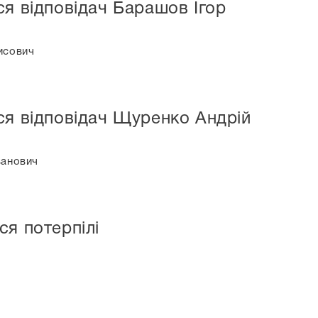
ся відповідач Барашов Ігор
исович
ся відповідач Щуренко Андрій
ванович
ся потерпілі