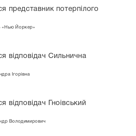
ся представник потерпілого
В «Нью Йоркер»
ся відповідач Сильнична
ндра Ігорівна
я відповідач Гноівський
сандр Володимирович