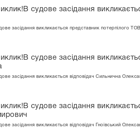
иклик!В судове засідання викликаєть
дове засідання викликається представник потерпілого ТО
иклик!В судове засідання викликаєть
а
дове засідання викликається відповідач Сильнична Олекса
иклик!В судове засідання викликаєтьс
мирович
дове засідання викликається відповідач Гноівський Олек