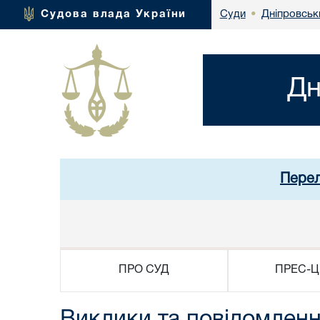
Дніпровськ
Судова влада України
Суди
•
Дн
Перел
ПРО СУД
ПРЕС-Ц
Виклики та повідомлення