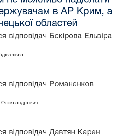
держувачам в АР Крим, а
нецької областей
я відповідач Бекірова Ельвіра
ідіванівна
ся відповідач Романенков
н Олександрович
ся відповідач Давтян Карен