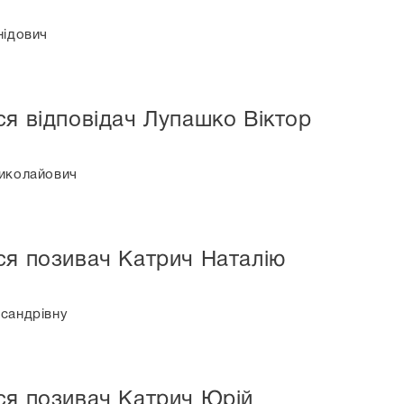
нідович
ся відповідач Лупашко Віктор
Миколайович
ся позивач Катрич Наталію
ксандрівну
ся позивач Катрич Юрій