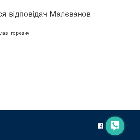
ся відповідач Малєванов
лав Ігоревич