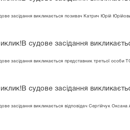
дове засідання викликається позивач Катрич Юрій Юрійов
иклик!В судове засідання викликаєть
дове засідання викликається представник третьої особи 
иклик!В судове засідання викликаєтьс
ове засідання викликається відповідач Сергійчук Оксана 