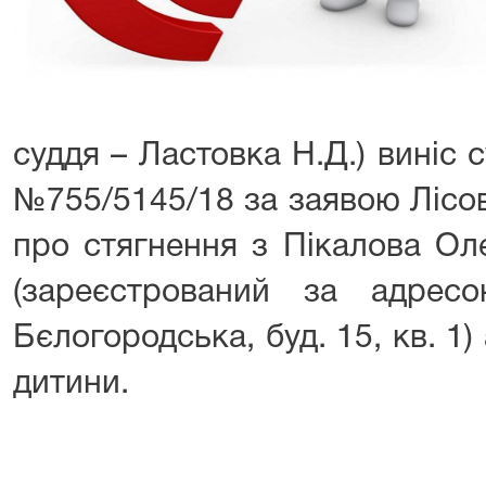
суддя – Ластовка Н.Д.) виніс 
№755/5145/18 за заявою Лісов
про стягнення з Пікалова Ол
(зареєстрований за адрес
Бєлогородська, буд. 15, кв. 1)
дитини.