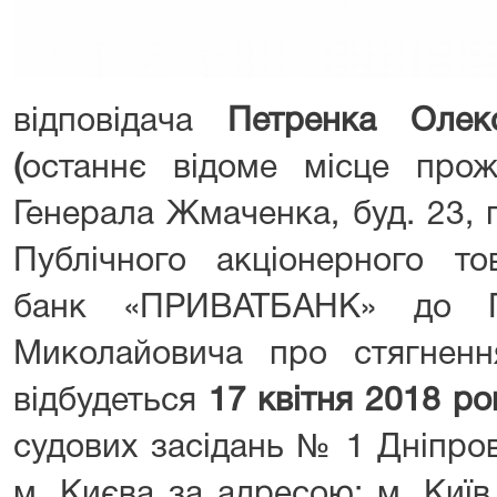
відповідача
Петренка Олек
(
останнє відоме місце прож
Генерала Жмаченка, буд. 23, гу
Публічного акціонерного то
банк «ПРИВАТБАНК» до П
Миколайовича про стягнення
відбудеться
17 квітня 2018 ро
судових засідань № 1 Дніпро
м. Києва за адресою: м. Київ, 