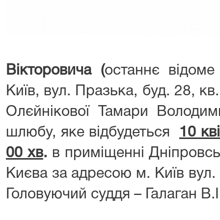
Вікторовича (
останнє відоме
Київ, вул. Празька, буд. 28, кв
Олєйнікової Тамари Володим
шлюбу, яке відбудеться
10 кв
00 хв
.
в приміщенні Дніпровсь
Києва за адресою м. Київ вул. І
Головуючий суддя – Галаган В.І.