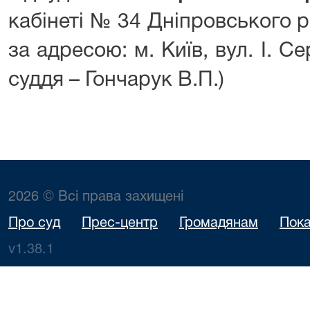
кабінеті № 34 Дніпровського 
за адресою: м. Київ, вул. І. Се
суддя – Гончарук В.П.)
2026 © Всі права захищені
Про суд
Прес-центр
Громадянам
Пока
v1.38.1