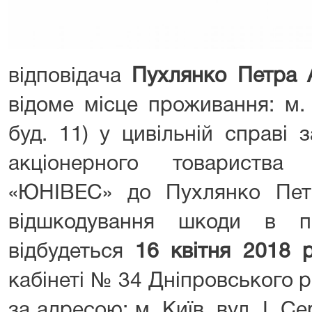
відповідача
Пухлянко Петра 
відоме місце проживання: м. 
буд. 11) у цивільній справі
акціонерного товариства
«ЮНІВЕС» до Пухлянко Пет
відшкодування шкоди в п
відбудеться
16
квітня 2018 
кабінеті № 34 Дніпровського 
за адресою: м. Київ, вул. І. Се