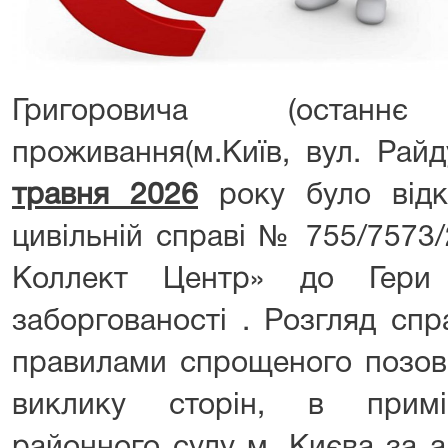
Григоровича (остан
проживання(м.Київ, вул. Рай
травня 2026
року було від
цивільній справі № 755/757
Коллект Центр» до Гери 
заборгованості . Розгляд сп
правилами спрощеного позов
виклику сторін, в примі