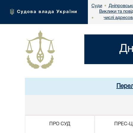
Дніпровськ
Суди
•
Виклики та пові
Судова влада України
числі адресо
•
Дн
Перел
ПРО СУД
ПРЕС-Ц