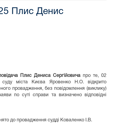
5 Плис Денис
повідача Плис Дениса Сергійовича
про те, 02
 суду міста Києва Яровенко Н.О. відкрито
еного провадження, без повідомлення (виклику)
заяви по суті справи та визначено відповідні
нято до провадження судді Коваленко І.В.