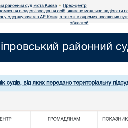
ий районний суд міста Києва
Прес-центр
•
домлення в судові засідання осіб, яким не можливо надіслати 
вану одержувачам в АР Крим, а також в окремих населених пунт
областей
іпровський районний су
ік судів, від яких передано територіальну підсуд
ЕНТР
ГРОМАДЯНАМ
ПОКАЗНИК