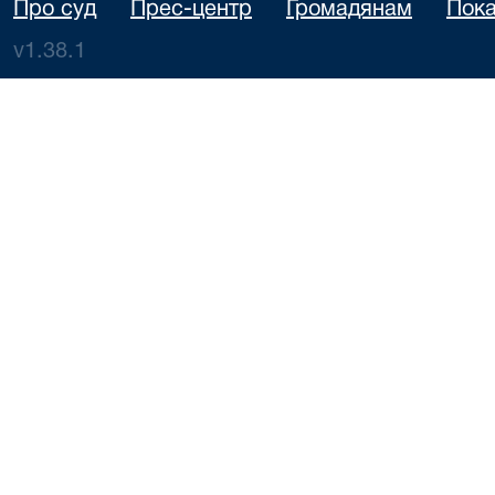
Про суд
Прес-центр
Громадянам
Пока
v1.38.1