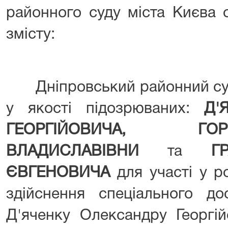
районного суду міста Києва 
змісту:
Дніпровський районний суд 
у якості підозрюваних:
Д'
ГЕОРГІЙОВИЧА, ГО
ВЛАДИСЛАВІВНИ
та
ГРА
ЄВГЕНОВИЧА
для участі у р
здійснення спеціального до
Д'яченку Олександру Георгійо