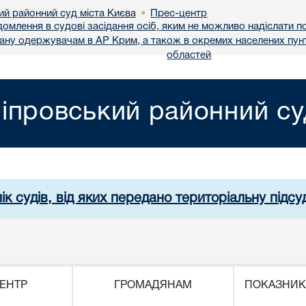
ий районний суд міста Києва
Прес-центр
•
домлення в судові засідання осіб, яким не можливо надіслати 
вану одержувачам в АР Крим, а також в окремих населених пунт
областей
іпровський районний су
ік судів, від яких передано територіальну підсуд
ЕНТР
ГРОМАДЯНАМ
ПОКАЗНИК