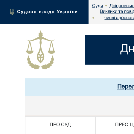
Дніпровськ
Суди
•
Виклики та пові
Судова влада України
числі адресо
•
Дн
Перел
ПРО СУД
ПРЕС-Ц