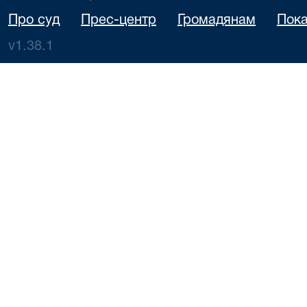
Про суд
Прес-центр
Громадянам
Пока
v1.38.1