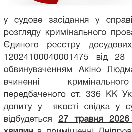
у судове засідання у спра
розгляду кримінального пров
Єдиного реєстру досудови
12024100040001475 від 28 
обвинуваченням Акіно Людм
вчиненні кримінальног
передбаченого ст. 336 КК Ук
допиту у якості свідка у су
відбудеться
27 травня
2026
хвилин
в приміщенні Дніпров