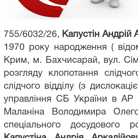
755/6032/26,
Капустін Андрій
1970 року народження ( відо
Крим, м. Бахчисарай, вул. Сі
розгляду клопотання слідчо
слідчого відділу (з дислокаці
управління СБ України в АР 
Маланіна Володимира Олего
спеціального досудового ро