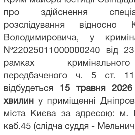
Крим майора юстиції Свінціцьк
про здійснення спеціа
розслідування відносно 
Володимировича, у кримін
Nº22025011000000240 від 23
рамках кримінальног
передбаченого ч. 5 ст. 1
відбудеться
15 травня
202
хвилин
у приміщенні Дніпров
міста Києва за адресою: м. К
каб.45 (слідча суддя - Мельнич