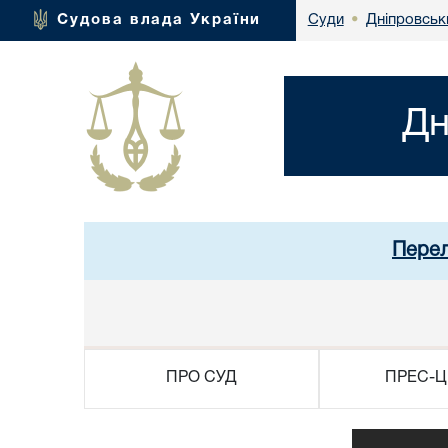
Дніпровськ
Судова влада України
Суди
•
Дн
Перел
ПРО СУД
ПРЕС-Ц