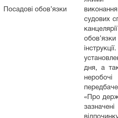
Посадові обов’язки
виконанн
судових с
канцелярі
обов’язки
інструкц
установл
дня, а та
неробочі
передбаче
«Про держ
зазначе
відпочинку