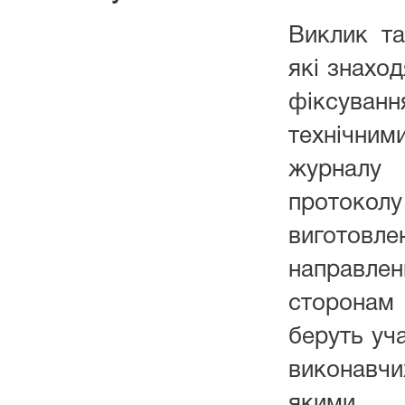
Виклик та
які знаход
фіксуван
технічн
журналу 
протокол
виготовле
направле
сторонам
беруть уча
виконавч
якими п