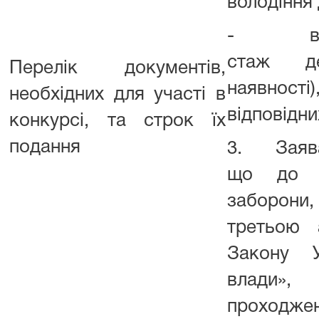
володіння
- відом
стаж де
Перелік документів,
наявнос
необхідних для участі в
відповідни
конкурсі, та строк їх
подання
3. Заява,
що до н
заборон
третьою 
Закону 
влади»,
проходж