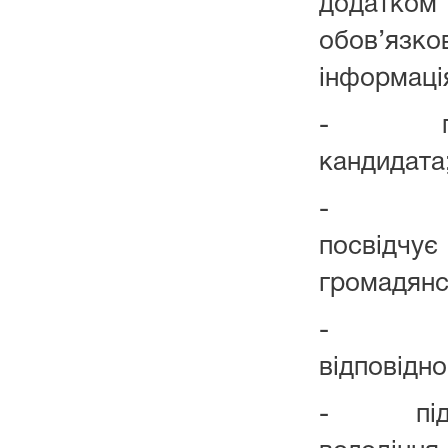
додатком
обов’язк
інформаці
- прізви
кандидата
- рекві
посвідчу
громадянс
- підтв
відповідно
- підтве