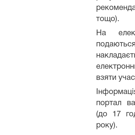
рекоменд
тощо).
На елек
подаютьс
наклада
електронн
взяти учас
Інформаці
портал в
(до 17 го
року).