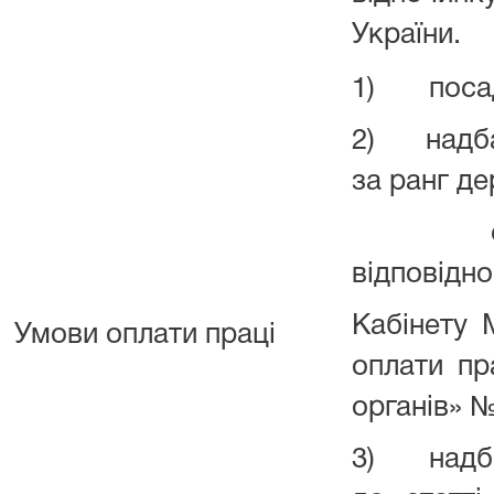
України.
1) посадо
2) надба
за ранг д
службо
відповідн
Кабінету 
Умови оплати праці
оплати пр
органів» №
3) надбав