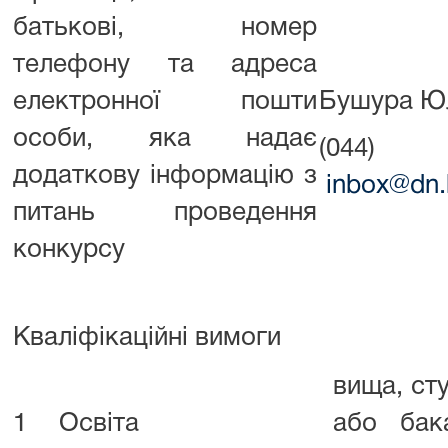
батькові, номер
телефону та адреса
електронної пошти
Бушура Юл
особи, яка надає
(044
додаткову інформацію з
inbox@dn.k
питань проведення
конкурсу
Кваліфікаційні вимоги
вища, ст
1
Освіта
або бак