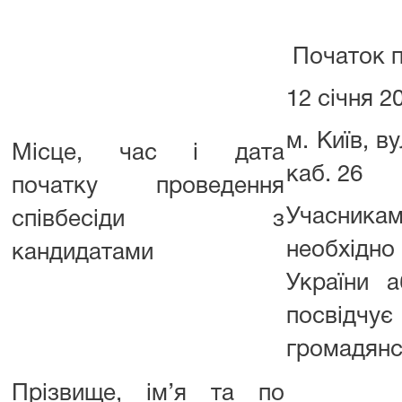
Початок п
12 січня 2
м. Київ, ву
Місце, час і дата
каб. 26
початку проведення
Учасник
співбесіди з
необхідно
кандидатами
України 
посвідчу
громадянс
Прізвище, ім’я та по