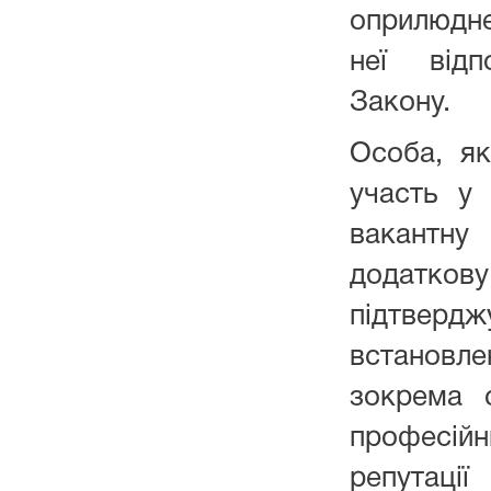
оприлюдн
неї відп
Закону.
Особа, я
участь у
вакантну
додатко
підтвер
встановле
зокрема 
професі
репутац