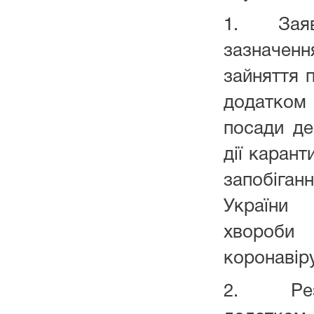
1. Заяву 
зазначенн
зайняття 
додатком 
посади де
дії карант
запобіган
України 
хвороби 
коронавір
2. Резю