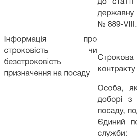
до статт
державну
№ 889-VIII.
Інформація про
строковість чи
Строков
безстроковість
контракту
призначення на посаду
Особа, я
доборі з
посаду, п
Єдиний п
служби: