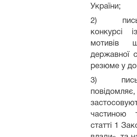
України;
2) письмо
конкурсі і
мотивів 
державної с
резюме у до
3) письмо
повідом
застосовую
частиною 
статті 1 За