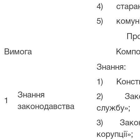
4) старан
5) комуні
Професійні 
Вимога
Компо
Знання:
1) Констит
Знання
2) Закон
1
законодавства
службу»;
3) Закон 
корупції»;