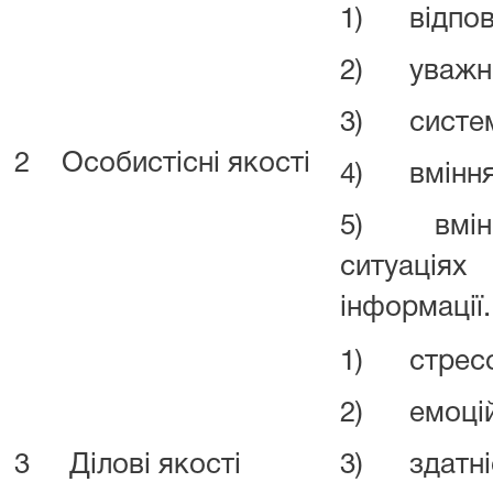
1) відпові
2) уважніс
3) системн
2
Особистісні якості
4) вміння 
5) вміння
ситуація
інформації.
1) стресос
2) емоційн
3
Ділові якості
3) здатніс