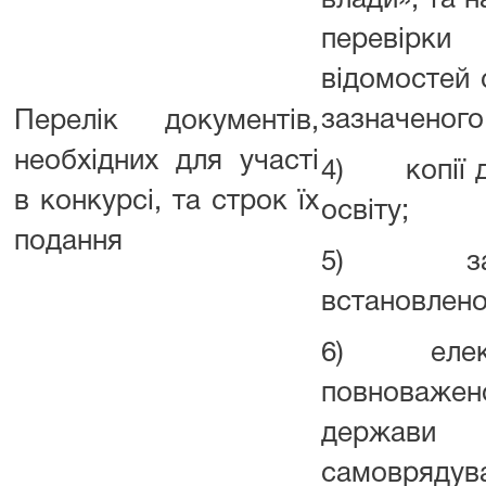
влади», та 
перевірк
відомостей 
зазначеного
Перелік документів,
необхідних для участі
4) копії до
в конкурсі, та строк їх
освіту;
подання
5) запов
встановлено
6) електр
повноважен
держав
самовряд