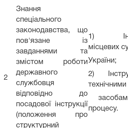
Знання
спеціального
законодавства, що
1) Інстр
пов'язане із
місцевих с
завданнями та
України;
змістом роботи
державного
2) Інструк
2
службовця
технічними
відповідно до
засобами
посадової інструкції
процесу.
(положення про
структурний