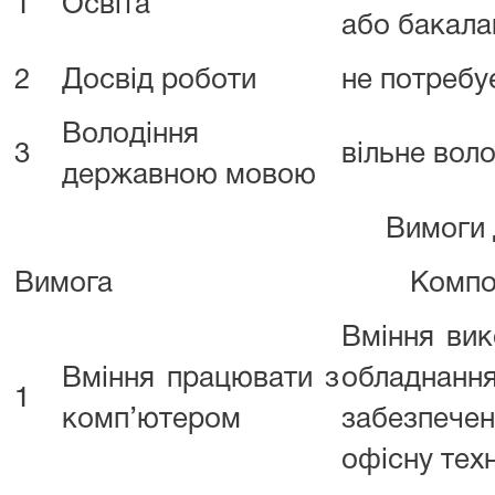
1
Освіта
або бакала
2
Досвід роботи
не потребу
Володіння
3
вільне вол
державною мовою
Вимоги до компе
Вимога
Компо
Вміння вик
Вміння працювати з
обладн
1
комп’ютером
забезпеч
офісну техн