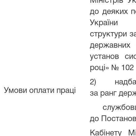
Міністрів У
до деяких п
України 
структури з
державних о
установ си
році» № 102 
2) надбавк
Умови оплати праці
за ранг дер
службовця 
до Постано
Кабінету Мі