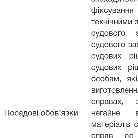
фіксуванн
технічними 
судового 
судового за
судових рі
судових рі
особам, які
виготовлен
справах, 
Посадові обов’язки
негайне в
матеріалів 
справ до 